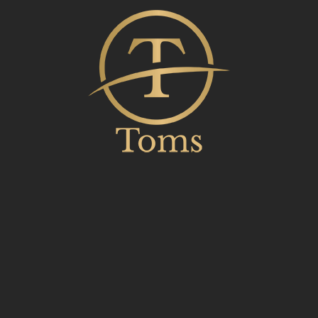
Catego
Archi
Interi
Land
Uncat
Urban